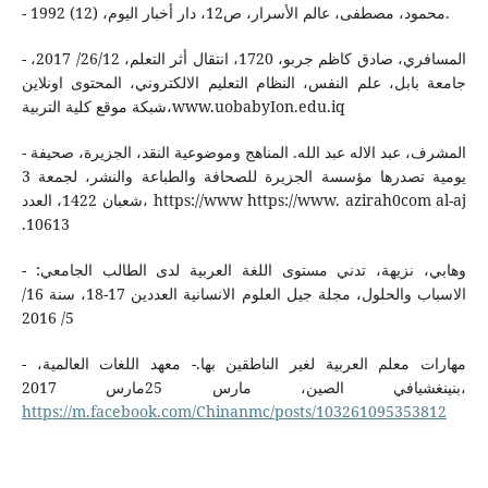
- محمود، مصطفى، عالم الأسرار، ص12، دار أخبار اليوم، (12) 1992.
- المسافري، صادق كاظم جربو، 1720، انتقال أثر التعلم، 26/12/ 2017،
جامعة بابل، علم النفس، النظام التعليم الالكتروني، المحتوى اونلاين
شبكة موقع كلية التربية،www.uobabyIon.edu.iq
- المشرف، عبد الاله عبد الله. المناهج وموضوعية النقد، الجزيرة، صحيفة
يومية تصدرها مؤسسة الجزيرة للصحافة والطباعة والنشر، لجمعة 3
شعبان 1422، العدد، https://www https://www. azirah0com al-aj
.10613
- وهابي، نزيهة، تدني مستوى اللغة العربية لدى الطالب الجامعي:
الاسباب والحلول، مجلة جيل العلوم الانسانية العددين 17-18، سنة 16/
5/ 2016
- مهارات معلم العربية لغير الناطقين بها.- معهد اللغات العالمية،
بنينغشيافي الصين، مارس 25مارس 2017،
https://m.facebook.com/Chinanmc/posts/103261095353812