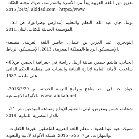
-تعزيز دور اللغة العربية يبدأ من الأسرة والمدرسة، ص6، مجلة الضّاد،
/24/2/ 2015. alddad.com - https://www
- توما، جان عبد الله -التعلم والتعليم (مدارس وطرائق)، ص 53،
المؤسسة الحديثة للكتاب، لبنان،2011.
-التويجري، عبد العزيز بن عثمان، حاضر اللغة العربية، مطبعة
الإيسيسكو، الرباط-المملكة المغربية، 2013، الإيسيسكو، الرباط.
-الجنابي، هاشم خضير، مدينة اربيل دراسة في جغرافية الحضر، ص83،
ساعدت الأمانة العامة لإدارة الثقافة والشباب في منطقة الحكم الذاتي
على طبعه، 1987.
-جواد، حنا في، نقد مناهج وبرامج التربية الحديثة، ص 2016/2/29،
الألوكة الاجتماعية. .www. alukah.net
- شحاتة، حسن ومعوض، ليلى، التعليم للإبداع وصناعة المبدعين، ص 21،
الدار المصرية اللبنانية، 2018.
- شنيك، هبة عبداللطيف، معلم اللغة العربية للناطقين بغيرها الكفايات
والمهارات، ص7، 25-6- 2016، شبكة الألوكة لأدبية واللغوية.