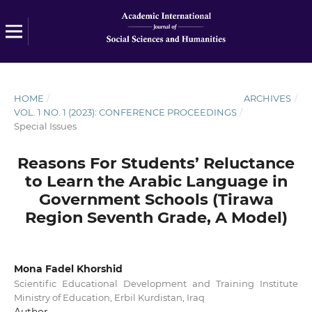
HOME
/
ARCHIVES
/
VOL. 1 NO. 1 (2023): CONFERENCE PROCEEDINGS
/
Special Issues
Reasons For Students’ Reluctance
to Learn the Arabic Language in
Government Schools (Tirawa
Region Seventh Grade, A Model)
Mona Fadel Khorshid
Scientific Educational Development and Training Institute
Ministry of Education, Erbil Kurdistan, Iraq
Author