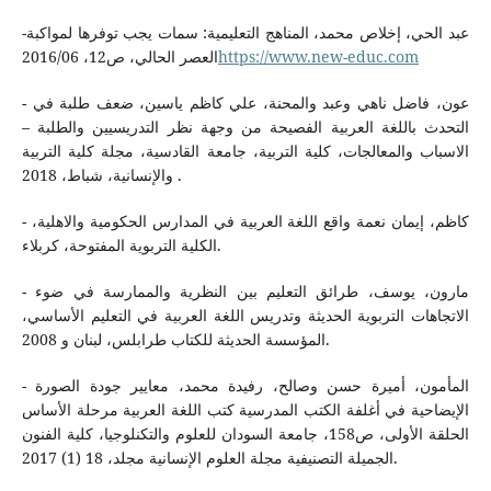
-عبد الحي، إخلاص محمد، المناهج التعليمية: سمات يجب توفرها لمواكبة
العصر الحالي، ص12، 2016/06
https://www.new-educ.com
- عون، فاضل ناهي وعبد والمحنة، علي كاظم ياسين، ضعف طلبة في
التحدث باللغة العربية الفصيحة من وجهة نظر التدريسيين والطلبة –
الاسباب والمعالجات، كلية التربية، جامعة القادسية، مجلة كلية التربية
والإنسانية، شباط، 2018 .
- كاظم، إيمان نعمة واقع اللغة العربية في المدارس الحكومية والاهلية،
الكلية التربوية المفتوحة، كربلاء.
- مارون، يوسف، طرائق التعليم بين النظرية والممارسة في ضوء
الاتجاهات التربوية الحديثة وتدريس اللغة العربية في التعليم الأساسي،
المؤسسة الحديثة للكتاب طرابلس، لبنان و 2008.
- المأمون، أميرة حسن وصالح، رفيدة محمد، معايير جودة الصورة
الإيضاحية في أغلفة الكتب المدرسية كتب اللغة العربية مرحلة الأساس
الحلقة الأولى، ص158، جامعة السودان للعلوم والتكنلوجيا، كلية الفنون
الجميلة التصنيفية مجلة العلوم الإنسانية مجلد، 18 (1) 2017.